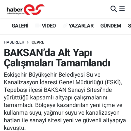
GALERİ
Eskişehir Nöbetçi Eczaneler
GALERİ
VİDEO
YAZARLAR
GÜNDEM
S
VİDEO
Eskişehir Hava Durumu
HABERLER
ÇEVRE
BAKSAN’da Alt Yapı
YAZARLAR
Eskişehir Trafik Yoğunluk Haritası
Çalışmaları Tamamlandı
GÜNDEM
Süper Lig Puan Durumu ve Fikstür
Eskişehir Büyükşehir Belediyesi Su ve
Kanalizasyon İdaresi Genel Müdürlüğü (ESKİ),
SİYASET
Tüm Manşetler
Tepebaşı ilçesi BAKSAN Sanayi Sitesi’nde
yürüttüğü kapsamlı altyapı çalışmalarını
TEKNOLOJİ
Son Dakika Haberleri
tamamladı. Bölgeye kazandırılan yeni içme ve
EKONOMİ
Haber Arşivi
kullanma suyu, yağmur suyu ve kanalizasyon
hatları ile sanayi sitesi yeni ve güvenli altyapıya
SPOR
kavuştu.