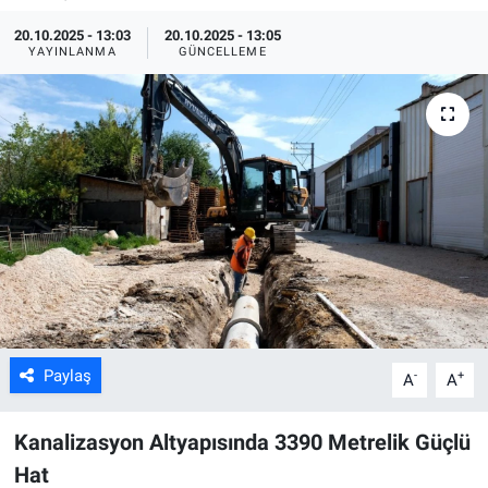
20.10.2025 - 13:03
20.10.2025 - 13:05
ASAYİŞ
YAYINLANMA
GÜNCELLEME
Paylaş
-
+
A
A
Kanalizasyon Altyapısında 3390 Metrelik Güçlü
Hat