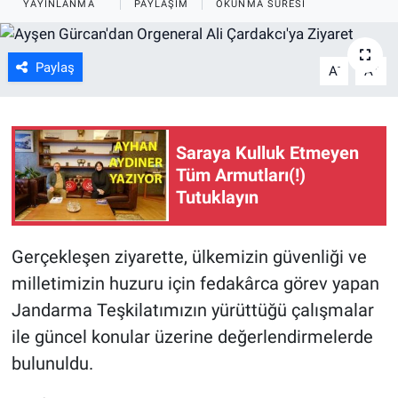
YAYINLANMA
PAYLAŞIM
OKUNMA SÜRESI
ASAYİŞ
Paylaş
-
+
A
A
Saraya Kulluk Etmeyen
Tüm Armutları(!)
Tutuklayın
Gerçekleşen ziyarette, ülkemizin güvenliği ve
milletimizin huzuru için fedakârca görev yapan
Jandarma Teşkilatımızın yürüttüğü çalışmalar
ile güncel konular üzerine değerlendirmelerde
bulunuldu.