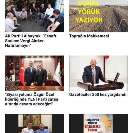
AK Partili Albayrak; “Esnafı
Toprağın Mahkemesi
Sadece Vergi Alırken
Hatırlamayın”
"Siyasi yoluma Özgür Özel
Gazeteciler 350 kez yargılandı!
liderliğinde YENİ Parti çatısı
altında devam edeceğim"