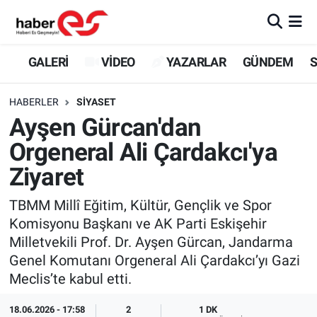
GALERİ
Eskişehir Nöbetçi Eczaneler
GALERİ
VİDEO
YAZARLAR
GÜNDEM
S
VİDEO
Eskişehir Hava Durumu
HABERLER
SİYASET
Ayşen Gürcan'dan
YAZARLAR
Eskişehir Trafik Yoğunluk Haritası
Orgeneral Ali Çardakcı'ya
GÜNDEM
Süper Lig Puan Durumu ve Fikstür
Ziyaret
SİYASET
Tüm Manşetler
TBMM Millî Eğitim, Kültür, Gençlik ve Spor
Komisyonu Başkanı ve AK Parti Eskişehir
TEKNOLOJİ
Son Dakika Haberleri
Milletvekili Prof. Dr. Ayşen Gürcan, Jandarma
Genel Komutanı Orgeneral Ali Çardakcı’yı Gazi
EKONOMİ
Haber Arşivi
Meclis’te kabul etti.
SPOR
18.06.2026 - 17:58
2
1 DK