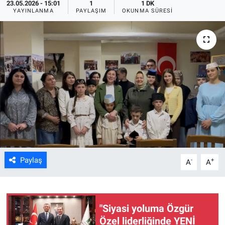
23.05.2026 - 15:01
1
1 DK
YAYINLANMA
PAYLAŞIM
OKUNMA SÜRESI
ASAYİŞ
Paylaş
-
+
A
A
"Siyasi yoluma Özgür
Özel liderliğinde YENİ