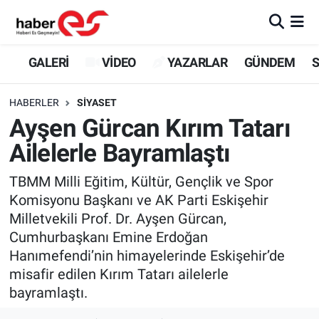
GALERİ
Eskişehir Nöbetçi Eczaneler
GALERİ
VİDEO
YAZARLAR
GÜNDEM
S
VİDEO
Eskişehir Hava Durumu
HABERLER
SİYASET
Ayşen Gürcan Kırım Tatarı
YAZARLAR
Eskişehir Trafik Yoğunluk Haritası
Ailelerle Bayramlaştı
GÜNDEM
Süper Lig Puan Durumu ve Fikstür
TBMM Milli Eğitim, Kültür, Gençlik ve Spor
Komisyonu Başkanı ve AK Parti Eskişehir
SİYASET
Tüm Manşetler
Milletvekili Prof. Dr. Ayşen Gürcan,
Cumhurbaşkanı Emine Erdoğan
TEKNOLOJİ
Son Dakika Haberleri
Hanımefendi’nin himayelerinde Eskişehir’de
EKONOMİ
Haber Arşivi
misafir edilen Kırım Tatarı ailelerle
bayramlaştı.
SPOR