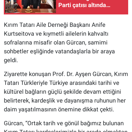
Parti çatısı altında
devam edeceğim"
Kırım Tatarı Aile Derneği Başkanı Anife
Kurtseitova ve kıymetli ailelerin kahvaltı
sofralarına misafir olan Gürcan, samimi
sohbetler eşliğinde vatandaşlarla bir araya
geldi.
Ziyarette konuşan Prof. Dr. Ayşen Gürcan, Kırım
Tatarı Türkleriyle Türkiye arasındaki tarihi ve
kültürel bağların güçlü şekilde devam ettiğini
belirterek, kardeşlik ve dayanışma ruhunun her
daim yaşatılmasının önemine dikkat çekti.
Gürcan, “Ortak tarih ve gönül bağımız bulunan
Kırım Tatarı kardeşlerimizle bir arada olmaktan