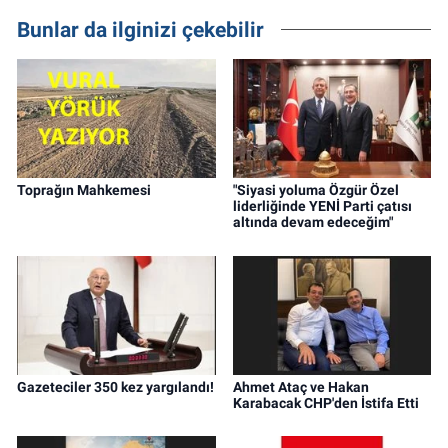
Bunlar da ilginizi çekebilir
Toprağın Mahkemesi
"Siyasi yoluma Özgür Özel
liderliğinde YENİ Parti çatısı
altında devam edeceğim"
Gazeteciler 350 kez yargılandı!
Ahmet Ataç ve Hakan
Karabacak CHP'den İstifa Etti