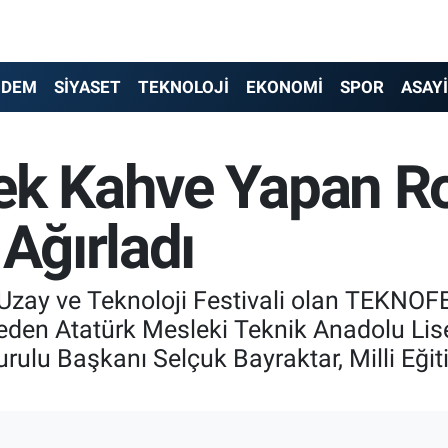
NDEM
SİYASET
TEKNOLOJİ
EKONOMİ
SPOR
ASAY
ek Kahve Yapan Ro
 Ağırladı
 Uzay ve Teknoloji Festivali olan TEKNO
l eden Atatürk Mesleki Teknik Anadolu Lis
lu Başkanı Selçuk Bayraktar, Milli Eğit