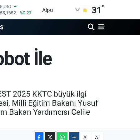
°
EURO
31
Alpu
55,1652
%0.27
STERLİN
64,4046
%0.35
İŞ
GRAM ALTIN
6618.49
%2.12
BİST100
bot İle
13.773
%-19
BITCOIN
65.130,04
%1.2
DOLAR
47,7106
%0.17
FEST 2025 KKTC büyük ilgi
esi, Milli Eğitim Bakanı Yusuf
im Bakan Yardımcısı Celile
-
+
A
A