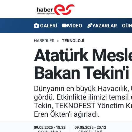
GALERİ
Eskişehir Nöbetçi Eczaneler
GALERİ
VİDEO
YAZARLAR
GÜ
VİDEO
Eskişehir Hava Durumu
HABERLER
TEKNOLOJİ
Atatürk Mesl
YAZARLAR
Eskişehir Trafik Yoğunluk Haritası
Bakan Tekin'i
GÜNDEM
Süper Lig Puan Durumu ve Fikstür
SİYASET
Tüm Manşetler
Dünyanın en büyük Havacılık,
gördü. Etkinlikte ilimizi temsi
TEKNOLOJİ
Son Dakika Haberleri
Tekin, TEKNOFEST Yönetim Kuru
EKONOMİ
Haber Arşivi
Eren Ökten'i ağırladı.
SPOR
09.05.2025 - 18:32
09.05.2025 - 20:12
YAYINLANMA
GÜNCELLEME