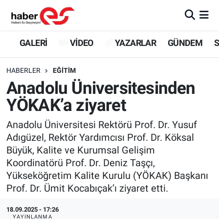
GALERİ
Eskişehir Nöbetçi Eczaneler
GALERİ
VİDEO
YAZARLAR
GÜNDEM
S
VİDEO
Eskişehir Hava Durumu
HABERLER
EĞİTİM
Anadolu Üniversitesinden
YAZARLAR
Eskişehir Trafik Yoğunluk Haritası
YÖKAK’a ziyaret
GÜNDEM
Süper Lig Puan Durumu ve Fikstür
Anadolu Üniversitesi Rektörü Prof. Dr. Yusuf
Adıgüzel, Rektör Yardımcısı Prof. Dr. Köksal
SİYASET
Tüm Manşetler
Büyük, Kalite ve Kurumsal Gelişim
Koordinatörü Prof. Dr. Deniz Taşçı,
TEKNOLOJİ
Son Dakika Haberleri
Yükseköğretim Kalite Kurulu (YÖKAK) Başkanı
EKONOMİ
Haber Arşivi
Prof. Dr. Ümit Kocabıçak’ı ziyaret etti.
18.09.2025 - 17:26
SPOR
YAYINLANMA