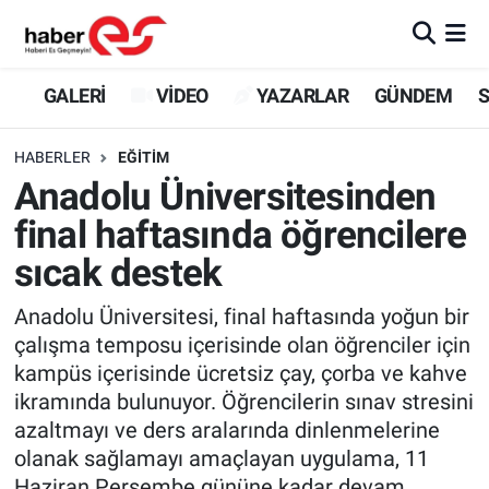
GALERİ
Eskişehir Nöbetçi Eczaneler
GALERİ
VİDEO
YAZARLAR
GÜNDEM
S
VİDEO
Eskişehir Hava Durumu
HABERLER
EĞİTİM
Anadolu Üniversitesinden
YAZARLAR
Eskişehir Trafik Yoğunluk Haritası
final haftasında öğrencilere
GÜNDEM
Süper Lig Puan Durumu ve Fikstür
sıcak destek
SİYASET
Tüm Manşetler
Anadolu Üniversitesi, final haftasında yoğun bir
çalışma temposu içerisinde olan öğrenciler için
TEKNOLOJİ
Son Dakika Haberleri
kampüs içerisinde ücretsiz çay, çorba ve kahve
ikramında bulunuyor. Öğrencilerin sınav stresini
EKONOMİ
Haber Arşivi
azaltmayı ve ders aralarında dinlenmelerine
olanak sağlamayı amaçlayan uygulama, 11
SPOR
Haziran Perşembe gününe kadar devam