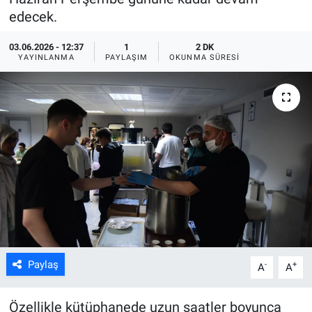
edecek.
ASAYİŞ
03.06.2026 - 12:37
1
2 DK
YAYINLANMA
PAYLAŞIM
OKUNMA SÜRESI
Paylaş
-
+
A
A
Özellikle kütüphanede uzun saatler boyunca