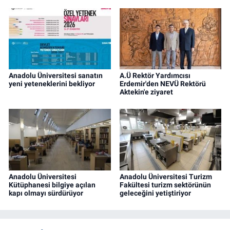
Anadolu Üniversitesi sanatın
A.Ü Rektör Yardımcısı
yeni yeteneklerini bekliyor
Erdemir'den NEVÜ Rektörü
Aktekin'e ziyaret
Anadolu Üniversitesi
Anadolu Üniversitesi Turizm
Kütüphanesi bilgiye açılan
Fakültesi turizm sektörünün
kapı olmayı sürdürüyor
geleceğini yetiştiriyor