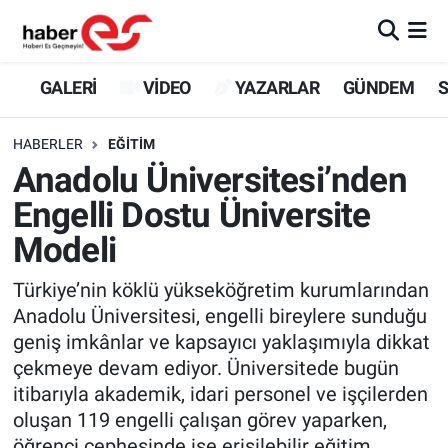
GALERİ
Eskişehir Nöbetçi Eczaneler
GALERİ
VİDEO
YAZARLAR
GÜNDEM
S
VİDEO
Eskişehir Hava Durumu
HABERLER
EĞİTİM
Anadolu Üniversitesi’nden
YAZARLAR
Eskişehir Trafik Yoğunluk Haritası
Engelli Dostu Üniversite
GÜNDEM
Süper Lig Puan Durumu ve Fikstür
Modeli
SİYASET
Tüm Manşetler
Türkiye’nin köklü yükseköğretim kurumlarından
Anadolu Üniversitesi, engelli bireylere sunduğu
TEKNOLOJİ
Son Dakika Haberleri
geniş imkânlar ve kapsayıcı yaklaşımıyla dikkat
çekmeye devam ediyor. Üniversitede bugün
EKONOMİ
Haber Arşivi
itibarıyla akademik, idari personel ve işçilerden
oluşan 119 engelli çalışan görev yaparken,
SPOR
öğrenci cephesinde ise erişilebilir eğitim