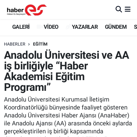
GALERİ
Eskişehir Nöbetçi Eczaneler
GALERİ
VİDEO
YAZARLAR
GÜNDEM
S
VİDEO
Eskişehir Hava Durumu
HABERLER
EĞİTİM
Anadolu Üniversitesi ve AA
YAZARLAR
Eskişehir Trafik Yoğunluk Haritası
iş birliğiyle “Haber
GÜNDEM
Süper Lig Puan Durumu ve Fikstür
Akademisi Eğitim
Programı”
SİYASET
Tüm Manşetler
Anadolu Üniversitesi Kurumsal İletişim
TEKNOLOJİ
Son Dakika Haberleri
Koordinatörlüğü bünyesinde faaliyet gösteren
Anadolu Üniversitesi Haber Ajansı (AnaHaber)
EKONOMİ
Haber Arşivi
ile Anadolu Ajansı (AA) arasında önceki aylarda
gerçekleştirilen iş birliği kapsamında
SPOR