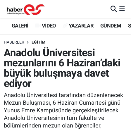
GALERİ
Eskişehir Nöbetçi Eczaneler
GALERİ
VİDEO
YAZARLAR
GÜNDEM
S
VİDEO
Eskişehir Hava Durumu
HABERLER
EĞİTİM
Anadolu Üniversitesi
YAZARLAR
Eskişehir Trafik Yoğunluk Haritası
mezunlarını 6 Haziran’daki
GÜNDEM
Süper Lig Puan Durumu ve Fikstür
büyük buluşmaya davet
ediyor
SİYASET
Tüm Manşetler
Anadolu Üniversitesi tarafından düzenlenecek
TEKNOLOJİ
Son Dakika Haberleri
Mezun Buluşması, 6 Haziran Cumartesi günü
Yunus Emre Kampüsünde gerçekleştirilecek.
EKONOMİ
Haber Arşivi
Anadolu Üniversitesinin tüm fakülte ve
bölümlerinden mezun olan öğrenciler,
SPOR