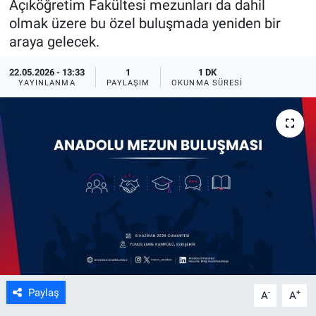
Açıköğretim Fakültesi mezunları da dahil
olmak üzere bu özel buluşmada yeniden bir
ASAYİŞ
araya gelecek.
22.05.2026 - 13:33
1
1 DK
YAYINLANMA
PAYLAŞIM
OKUNMA SÜRESI
Paylaş
-
+
A
A