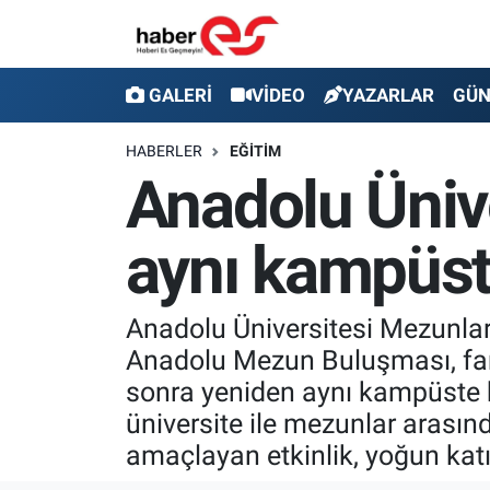
GALERİ
Eskişehir Nöbetçi Eczaneler
GALERİ
VİDEO
YAZARLAR
GÜ
VİDEO
Eskişehir Hava Durumu
HABERLER
EĞİTİM
Anadolu Ünive
YAZARLAR
Eskişehir Trafik Yoğunluk Haritası
aynı kampüst
GÜNDEM
Süper Lig Puan Durumu ve Fikstür
SİYASET
Tüm Manşetler
Anadolu Üniversitesi Mezunlar
Anadolu Mezun Buluşması, fark
TEKNOLOJİ
Son Dakika Haberleri
sonra yeniden aynı kampüste b
EKONOMİ
Haber Arşivi
üniversite ile mezunlar arasın
amaçlayan etkinlik, yoğun katıl
SPOR