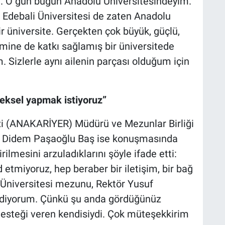
m. O gün bugün Anadolu Üniversitesindeyim.
 Edebali Üniversitesi de zaten Anadolu
r üniversite. Gerçekten çok büyük, güçlü,
mine de katkı sağlamış bir üniversitede
Sizlerle aynı ailenin parçası olduğum için
neksel yapmak istiyoruz”
zi (ANAKARİYER) Müdürü ve Mezunlar Birliği
. Didem Paşaoğlu Baş ise konuşmasında
lmesini arzuladıklarını şöyle ifade etti:
etmiyoruz, hep beraber bir iletişim, bir bağ
 Üniversitesi mezunu, Rektör Yusuf
ediyorum. Çünkü şu anda gördüğünüz
 desteği veren kendisiydi. Çok müteşekkirim