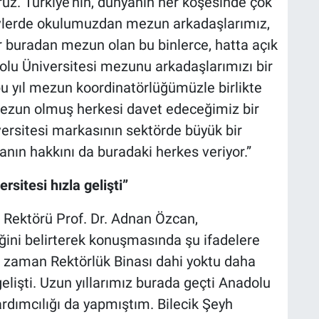
ruz. Türkiye'nin, dünyanın her köşesinde çok
evlerde okulumuzdan mezun arkadaşlarımız,
 buradan mezun olan bu binlerce, hatta açık
lu Üniversitesi mezunu arkadaşlarımızı bir
bu yıl mezun koordinatörlüğümüzle birlikte
mezun olmuş herkesi davet edeceğimiz bir
ersitesi markasının sektörde büyük bir
anın hakkını da buradaki herkes veriyor.”
sitesi hızla gelişti”
) Rektörü Prof. Dr. Adnan Özcan,
ğini belirterek konuşmasında şu ifadelere
miz zaman Rektörlük Binası dahi yoktu daha
gelişti. Uzun yıllarımız burada geçti Anadolu
ardımcılığı da yapmıştım. Bilecik Şeyh