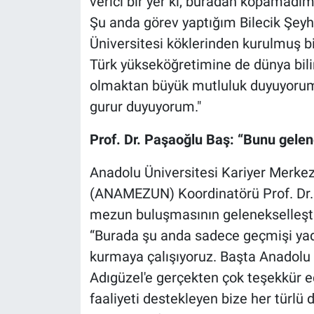
verici bir yer ki, buradan kopamadı
Şu anda görev yaptığım Bilecik Şeyh
Üniversitesi köklerinden kurulmuş bi
Türk yükseköğretimine de dünya bili
olmaktan büyük mutluluk duyuyorum. 
gurur duyuyorum."
Prof. Dr. Paşaoğlu Baş: “Bunu gele
Anadolu Üniversitesi Kariyer Merke
(ANAMEZUN) Koordinatörü Prof. Dr
mezun buluşmasının gelenekselleştiri
“Burada şu anda sadece geçmişi yad 
kurmaya çalışıyoruz. Başta Anadolu
Adıgüzel'e gerçekten çok teşekkür 
faaliyeti destekleyen bize her türlü