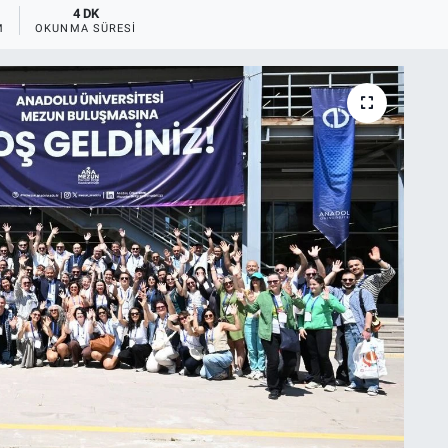
4 DK
M
OKUNMA SÜRESI