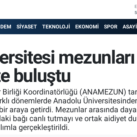
6
6
NDEM
SİYASET
TEKNOLOJİ
EKONOMİ
SPOR
ASAY
1
rsitesi mezunları 
6
4
e buluştu
5
 Birliği Koordinatörlüğü (ANAMEZUN) tar
lı dönemlerde Anadolu Üniversitesinden 
ir araya getirdi. Mezunlar arasında day
daki bağı canlı tutmayı ve ortak aidiyet 
ımla gerçekleştirildi.