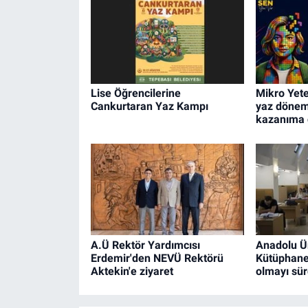
Lise Öğrencilerine
Mikro Yete
Cankurtaran Yaz Kampı
yaz dönem
kazanıma 
A.Ü Rektör Yardımcısı
Anadolu Ün
Erdemir'den NEVÜ Rektörü
Kütüphanes
Aktekin'e ziyaret
olmayı sü