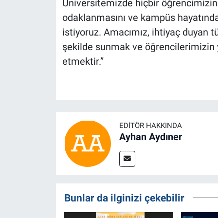
Üniversitemizde hiçbir öğrencimizi
odaklanmasını ve kampüs hayatında
istiyoruz. Amacımız, ihtiyaç duyan t
şekilde sunmak ve öğrencilerimizi
etmektir.”
EDITÖR HAKKINDA
Ayhan Aydıner
Bunlar da ilginizi çekebilir