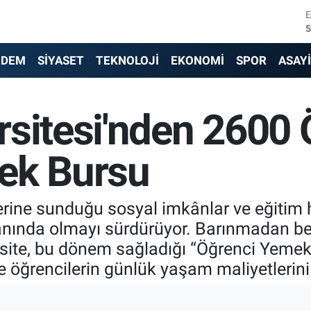
5
6
NDEM
SİYASET
TEKNOLOJİ
EKONOMİ
SPOR
ASAY
6
1
rsitesi'nden 2600 
6
ek Bursu
4
erine sunduğu sosyal imkânlar ve eğitim h
yanında olmayı sürdürüyor. Barınmadan b
rsite, bu dönem sağladığı “Öğrenci Yemek 
e öğrencilerin günlük yaşam maliyetlerini 