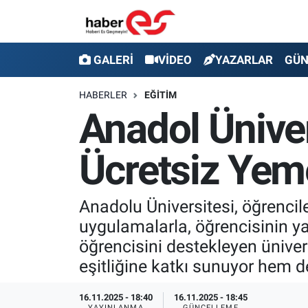
GALERİ
Eskişehir Nöbetçi Eczaneler
GALERİ
VİDEO
YAZARLAR
GÜ
VİDEO
Eskişehir Hava Durumu
HABERLER
EĞİTİM
Anadol Ünive
YAZARLAR
Eskişehir Trafik Yoğunluk Haritası
Ücretsiz Yem
GÜNDEM
Süper Lig Puan Durumu ve Fikstür
SİYASET
Tüm Manşetler
Anadolu Üniversitesi, öğrencil
uygulamalarla, öğrencisinin 
TEKNOLOJİ
Son Dakika Haberleri
öğrencisini destekleyen ünive
EKONOMİ
Haber Arşivi
eşitliğine katkı sunuyor hem d
SPOR
16.11.2025 - 18:40
16.11.2025 - 18:45
YAYINLANMA
GÜNCELLEME