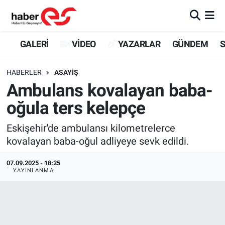
GALERİ
Eskişehir Nöbetçi Eczaneler
GALERİ
VİDEO
YAZARLAR
GÜNDEM
S
VİDEO
Eskişehir Hava Durumu
HABERLER
ASAYİŞ
Ambulans kovalayan baba-
YAZARLAR
Eskişehir Trafik Yoğunluk Haritası
oğula ters kelepçe
GÜNDEM
Süper Lig Puan Durumu ve Fikstür
Eskişehir'de ambulansı kilometrelerce
kovalayan baba-oğul adliyeye sevk edildi.
SİYASET
Tüm Manşetler
07.09.2025 - 18:25
TEKNOLOJİ
Son Dakika Haberleri
YAYINLANMA
EKONOMİ
Haber Arşivi
SPOR