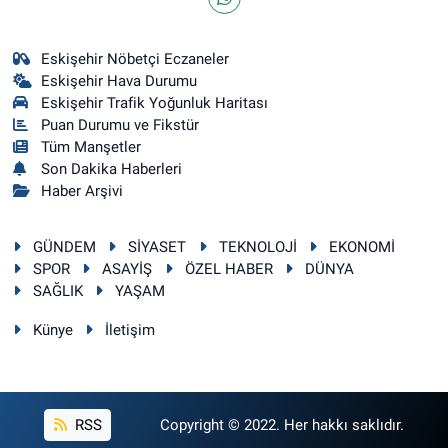
Eskişehir Nöbetçi Eczaneler
Eskişehir Hava Durumu
Eskişehir Trafik Yoğunluk Haritası
Puan Durumu ve Fikstür
Tüm Manşetler
Son Dakika Haberleri
Haber Arşivi
GÜNDEM
SİYASET
TEKNOLOJİ
EKONOMİ
SPOR
ASAYİŞ
ÖZEL HABER
DÜNYA
SAĞLIK
YAŞAM
Künye
İletişim
RSS
Copyright © 2022. Her hakkı saklıdır.