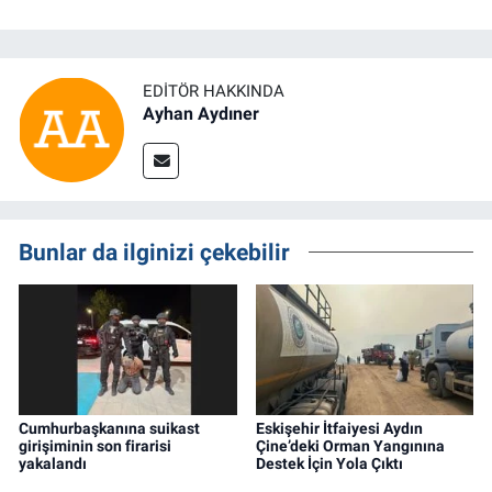
EDITÖR HAKKINDA
Ayhan Aydıner
Bunlar da ilginizi çekebilir
Cumhurbaşkanına suikast
Eskişehir İtfaiyesi Aydın
girişiminin son firarisi
Çine’deki Orman Yangınına
yakalandı
Destek İçin Yola Çıktı