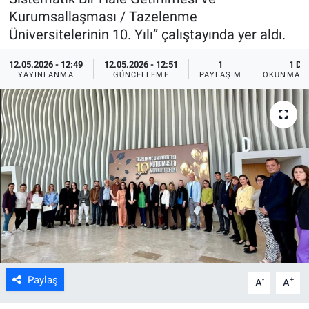
Kurumsallaşması / Tazelenme
ASAYİŞ
Üniversitelerinin 10. Yılı” çalıştayında yer aldı.
12.05.2026 - 12:49
12.05.2026 - 12:51
1
1 DK
YAYINLANMA
GÜNCELLEME
PAYLAŞIM
OKUNMA S
Paylaş
-
+
A
A