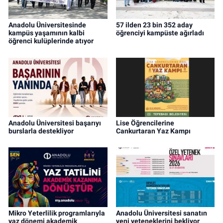
Anadolu Üniversitesinde
57 ilden 23 bin 352 aday
kampüs yaşamının kalbi
öğrenciyi kampüste ağırladı
öğrenci kulüplerinde atıyor
Anadolu Üniversitesi başarıyı
Lise Öğrencilerine
burslarla destekliyor
Cankurtaran Yaz Kampı
Mikro Yeterlilik programlarıyla
Anadolu Üniversitesi sanatın
yaz dönemi akademik
yeni yeteneklerini bekliyor