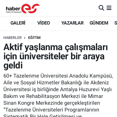
GALERİ
Eskişehir Nöbetçi Eczaneler
GALERİ
VİDEO
YAZARLAR
GÜNDEM
S
VİDEO
Eskişehir Hava Durumu
HABERLER
EĞİTİM
Aktif yaşlanma çalışmaları
YAZARLAR
Eskişehir Trafik Yoğunluk Haritası
için üniversiteler bir araya
GÜNDEM
Süper Lig Puan Durumu ve Fikstür
geldi
SİYASET
Tüm Manşetler
60+ Tazelenme Üniversitesi Anadolu Kampüsü,
Aile ve Sosyal Hizmetler Bakanlığı ile Akdeniz
TEKNOLOJİ
Son Dakika Haberleri
Üniversitesi iş birliğinde Antalya Huzurevi Yaşlı
Bakım ve Rehabilitasyon Merkezi ile Mimar
EKONOMİ
Haber Arşivi
Sinan Kongre Merkezinde gerçekleştirilen
“Tazelenme Üniversiteleri Programlarının
SPOR
Sistematik Bir Hale Getirilmesi ve