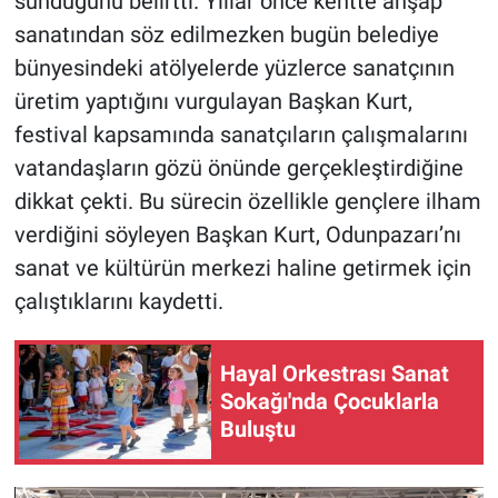
sunduğunu belirtti. Yıllar önce kentte ahşap
sanatından söz edilmezken bugün belediye
bünyesindeki atölyelerde yüzlerce sanatçının
üretim yaptığını vurgulayan Başkan Kurt,
festival kapsamında sanatçıların çalışmalarını
vatandaşların gözü önünde gerçekleştirdiğine
dikkat çekti. Bu sürecin özellikle gençlere ilham
verdiğini söyleyen Başkan Kurt, Odunpazarı’nı
sanat ve kültürün merkezi haline getirmek için
çalıştıklarını kaydetti.
Hayal Orkestrası Sanat
Sokağı'nda Çocuklarla
Buluştu