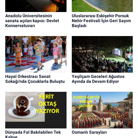
Anadolu Üniversitesinin
Uluslararası Eskişehir Porsuk
sanata açılan kapısı: Devlet
Nehir Festivali İçin Geri Sayım
Konservatuvarı
Başladı
Hayal Orkestrası Sanat
Yeşilçam Geceleri Ağustos
Sokağı'nda Çocuklarla Buluştu
Ayında da Devam Ediyor
Dünyada Fal Bakılabilen Tek
Osmanlı Sarayları
Kahve