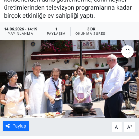
üretimlerinden televizyon programlarına kadar
ASAYİŞ
birçok etkinliğe ev sahipliği yaptı.
14.06.2026 - 14:19
1
3 DK
YAYINLANMA
PAYLAŞIM
OKUNMA SÜRESI
Paylaş
-
+
A
A