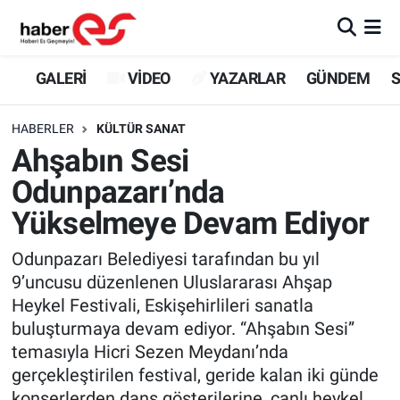
GALERİ
Eskişehir Nöbetçi Eczaneler
GALERİ
VİDEO
YAZARLAR
GÜNDEM
S
VİDEO
Eskişehir Hava Durumu
HABERLER
KÜLTÜR SANAT
Ahşabın Sesi
YAZARLAR
Eskişehir Trafik Yoğunluk Haritası
Odunpazarı’nda
GÜNDEM
Süper Lig Puan Durumu ve Fikstür
Yükselmeye Devam Ediyor
SİYASET
Tüm Manşetler
Odunpazarı Belediyesi tarafından bu yıl
9’uncusu düzenlenen Uluslararası Ahşap
TEKNOLOJİ
Son Dakika Haberleri
Heykel Festivali, Eskişehirlileri sanatla
buluşturmaya devam ediyor. “Ahşabın Sesi”
EKONOMİ
Haber Arşivi
temasıyla Hicri Sezen Meydanı’nda
gerçekleştirilen festival, geride kalan iki günde
SPOR
konserlerden dans gösterilerine, canlı heykel