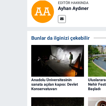
EDITÖR HAKKINDA
Ayhan Aydıner
Bunlar da ilginizi çekebilir
Anadolu Üniversitesinin
Uluslarara
sanata açılan kapısı: Devlet
Nehir Fest
Konservatuvarı
Başladı