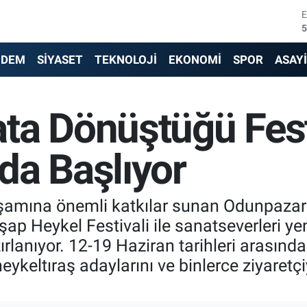
5
6
6
NDEM
SİYASET
TEKNOLOJİ
EKONOMİ
SPOR
ASAY
1
ta Dönüştüğü Fest
6
4
da Başlıyor
aşamına önemli katkılar sunan Odunpazarı
ap Heykel Festivali ile sanatseverleri y
anıyor. 12-19 Haziran tarihleri arasında g
heykeltıraş adaylarını ve binlerce ziyaret