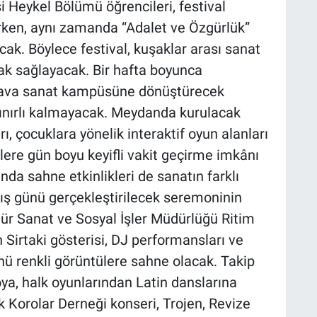
i Heykel Bölümü öğrencileri, festival
rken, aynı zamanda “Adalet ve Özgürlük”
cak. Böylece festival, kuşaklar arası sanat
ak sağlayacak. Bir hafta boyunca
hava sanat kampüsüne dönüştürecek
 sınırlı kalmayacak. Meydanda kurulacak
, çocuklara yönelik interaktif oyun alanları
ilere gün boyu keyifli vakit geçirme imkânı
a sahne etkinlikleri de sanatın farklı
çılış günü gerçekleştirilecek seremoninin
ür Sanat ve Sosyal İşler Müdürlüğü Ritim
Sirtaki gösterisi, DJ performansları ve
günü renkli görüntülere sahne olacak. Takip
a, halk oyunlarından Latin danslarına
k Korolar Derneği konseri, Trojen, Revize