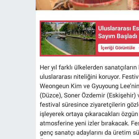
Uluslararası Es
Sayım Başladı
İçeriği Görüntüle
Her yıl farklı ülkelerden sanatçıların
uluslararası niteliğini koruyor. Fest
Weongeun Kim ve Gyuyoung Lee’nin y
(Düzce), Soner Özdemir (Eskişehir) 
festival süresince ziyaretçilerin göz
işleyerek ortaya çıkaracakları özgün
atmosferine yeni izler bırakacak. Fes
genç sanatçı adaylarını da üretim sür