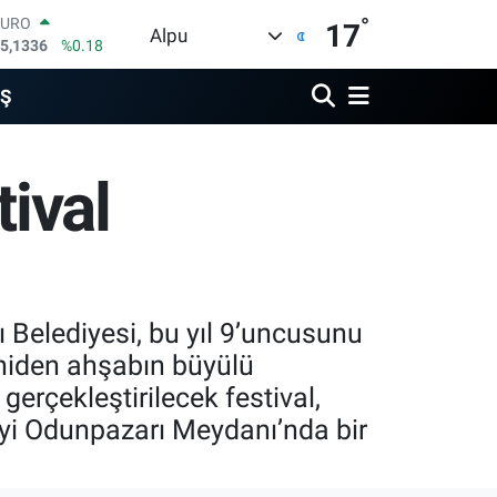
5,1336
%0.18
°
STERLİN
17
Alpu
4,2534
%0.22
GRAM ALTIN
527.85
%0.54
İŞ
BİST100
3.703
%11
BITCOIN
ival
4.927,78
%1.32
DOLAR
7,5971
%0.05
 Belediyesi, bu yıl 9’uncusunu
eniden ahşabın büyülü
erçekleştirilecek festival,
çiyi Odunpazarı Meydanı’nda bir