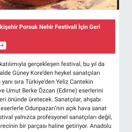
kişehir Porsuk Nehir Festivali İçin Geri
 katılımıyla gerçekleşen festival, bu yıl da
ivalde Güney Kore’den heykel sanatçıları
anı sıra Türkiye’den Yeliz Cantekin
ve Umut Berke Özcan (Edirne) eserlerini
leri önünde üretecek. Sanatçılar, ahşabı
 eserlerle Odunpazarı’nın açık hava sanat
tival yalnızca profesyonel sanatçıları değil,
ecinin bir parçası haline getiriyor. Anadolu