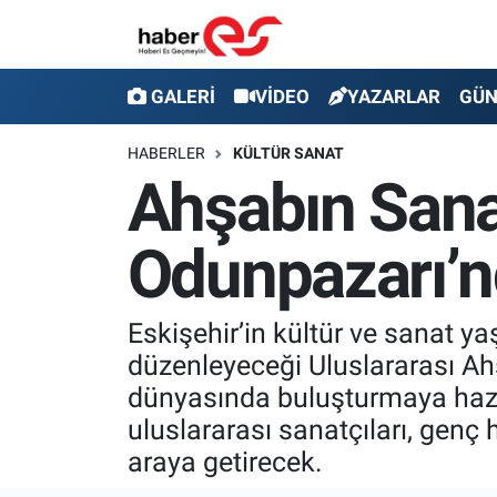
GALERİ
Eskişehir Nöbetçi Eczaneler
GALERİ
VİDEO
YAZARLAR
GÜ
VİDEO
Eskişehir Hava Durumu
HABERLER
KÜLTÜR SANAT
Ahşabın Sana
YAZARLAR
Eskişehir Trafik Yoğunluk Haritası
Odunpazarı’n
GÜNDEM
Süper Lig Puan Durumu ve Fikstür
SİYASET
Tüm Manşetler
Eskişehir’in kültür ve sanat y
düzenleyeceği Uluslararası Ahş
TEKNOLOJİ
Son Dakika Haberleri
dünyasında buluşturmaya hazırl
EKONOMİ
Haber Arşivi
uluslararası sanatçıları, genç 
araya getirecek.
SPOR