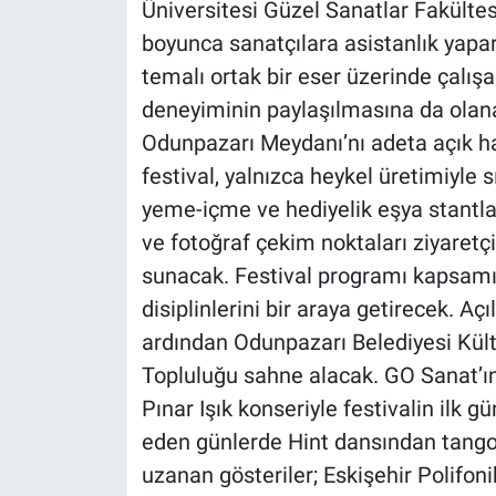
Üniversitesi Güzel Sanatlar Fakültes
boyunca sanatçılara asistanlık yapa
temalı ortak bir eser üzerinde çalışa
deneyiminin paylaşılmasına da olan
Odunpazarı Meydanı’nı adeta açık 
festival, yalnızca heykel üretimiyle
yeme-içme ve hediyelik eşya stantları
ve fotoğraf çekim noktaları ziyaretç
sunacak. Festival programı kapsamınd
disiplinlerini bir araya getirecek. A
ardından Odunpazarı Belediyesi Kült
Topluluğu sahne alacak. GO Sanat’ın 
Pınar Işık konseriyle festivalin ilk 
eden günlerde Hint dansından tangoy
uzanan gösteriler; Eskişehir Polifoni