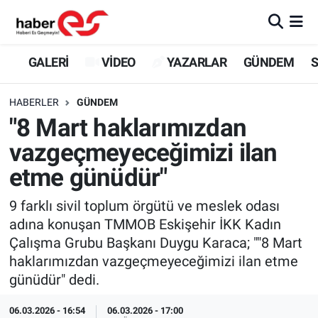
GALERİ
Eskişehir Nöbetçi Eczaneler
GALERİ
VİDEO
YAZARLAR
GÜNDEM
S
VİDEO
Eskişehir Hava Durumu
HABERLER
GÜNDEM
"8 Mart haklarımızdan
YAZARLAR
Eskişehir Trafik Yoğunluk Haritası
vazgeçmeyeceğimizi ilan
GÜNDEM
Süper Lig Puan Durumu ve Fikstür
etme günüdür"
SİYASET
Tüm Manşetler
9 farklı sivil toplum örgütü ve meslek odası
adına konuşan TMMOB Eskişehir İKK Kadın
TEKNOLOJİ
Son Dakika Haberleri
Çalışma Grubu Başkanı Duygu Karaca; ""8 Mart
haklarımızdan vazgeçmeyeceğimizi ilan etme
EKONOMİ
Haber Arşivi
günüdür" dedi.
SPOR
06.03.2026 - 16:54
06.03.2026 - 17:00