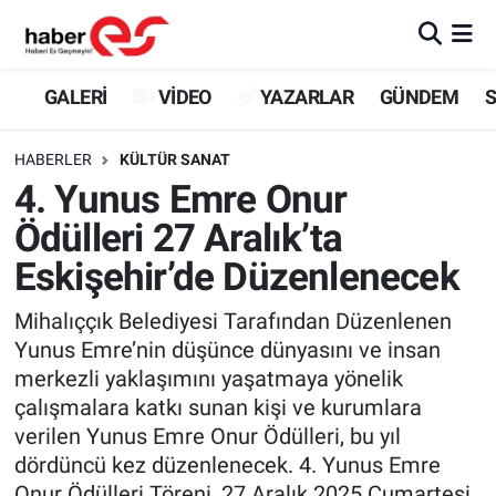
GALERİ
Eskişehir Nöbetçi Eczaneler
GALERİ
VİDEO
YAZARLAR
GÜNDEM
S
VİDEO
Eskişehir Hava Durumu
HABERLER
KÜLTÜR SANAT
4. Yunus Emre Onur
YAZARLAR
Eskişehir Trafik Yoğunluk Haritası
Ödülleri 27 Aralık’ta
GÜNDEM
Süper Lig Puan Durumu ve Fikstür
Eskişehir’de Düzenlenecek
SİYASET
Tüm Manşetler
Mihalıççık Belediyesi Tarafından Düzenlenen
Yunus Emre’nin düşünce dünyasını ve insan
TEKNOLOJİ
Son Dakika Haberleri
merkezli yaklaşımını yaşatmaya yönelik
çalışmalara katkı sunan kişi ve kurumlara
EKONOMİ
Haber Arşivi
verilen Yunus Emre Onur Ödülleri, bu yıl
dördüncü kez düzenlenecek. 4. Yunus Emre
SPOR
Onur Ödülleri Töreni, 27 Aralık 2025 Cumartesi