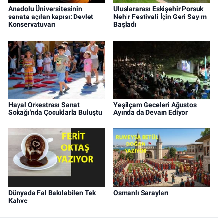
Anadolu Üniversitesinin
Uluslararası Eskişehir Porsuk
sanata açılan kapısı: Devlet
Nehir Festivali İçin Geri Sayım
Konservatuvarı
Başladı
Hayal Orkestrası Sanat
Yeşilçam Geceleri Ağustos
Sokağı'nda Çocuklarla Buluştu
Ayında da Devam Ediyor
Dünyada Fal Bakılabilen Tek
Osmanlı Sarayları
Kahve