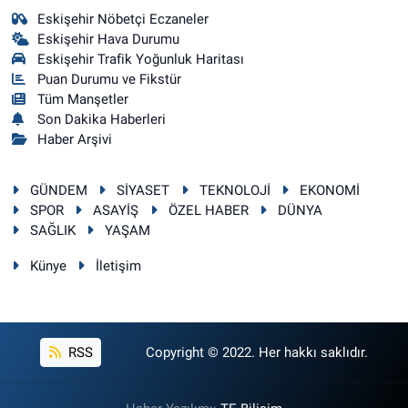
Eskişehir Nöbetçi Eczaneler
Eskişehir Hava Durumu
Eskişehir Trafik Yoğunluk Haritası
Puan Durumu ve Fikstür
Tüm Manşetler
Son Dakika Haberleri
Haber Arşivi
GÜNDEM
SİYASET
TEKNOLOJİ
EKONOMİ
SPOR
ASAYİŞ
ÖZEL HABER
DÜNYA
SAĞLIK
YAŞAM
Künye
İletişim
RSS
Copyright © 2022. Her hakkı saklıdır.