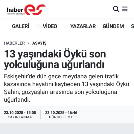
GALERİ
Eskişehir Nöbetçi Eczaneler
GALERİ
VİDEO
YAZARLAR
GÜNDEM
S
VİDEO
Eskişehir Hava Durumu
HABERLER
ASAYİŞ
13 yaşındaki Öykü son
YAZARLAR
Eskişehir Trafik Yoğunluk Haritası
yolculuğuna uğurlandı
GÜNDEM
Süper Lig Puan Durumu ve Fikstür
Eskişehir’de dün gece meydana gelen trafik
kazasında hayatını kaybeden 13 yaşındaki Öykü
SİYASET
Tüm Manşetler
Şahin, gözyaşları arasında son yolculuğuna
uğurlandı.
TEKNOLOJİ
Son Dakika Haberleri
23.10.2025 - 15:05
23.10.2025 - 16:46
EKONOMİ
Haber Arşivi
YAYINLANMA
GÜNCELLEME
SPOR