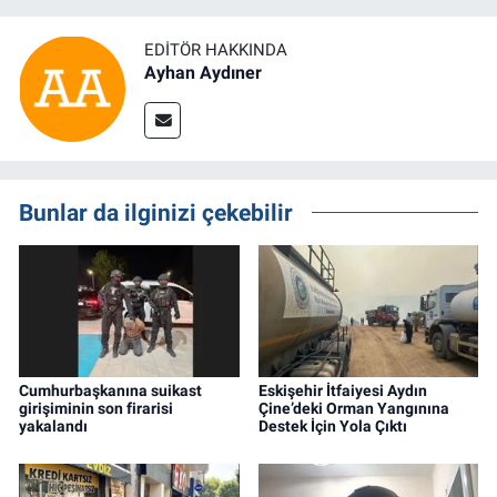
EDITÖR HAKKINDA
Ayhan Aydıner
Bunlar da ilginizi çekebilir
Cumhurbaşkanına suikast
Eskişehir İtfaiyesi Aydın
girişiminin son firarisi
Çine’deki Orman Yangınına
yakalandı
Destek İçin Yola Çıktı