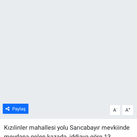
ASAYİŞ
Paylaş
-
+
A
A
Kızılinler mahallesi yolu Sarıcabayır mevkiinde
meydana gelen kazada, iddiaya göre 13