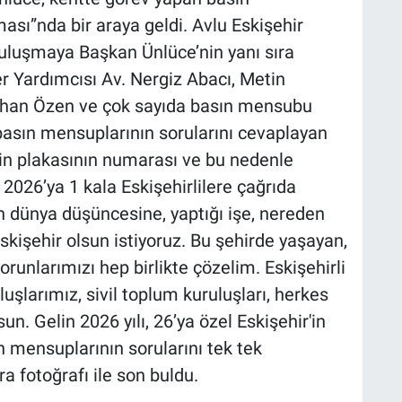
ası”nda bir araya geldi. Avlu Eskişehir
luşmaya Başkan Ünlüce’nin yanı sıra
r Yardımcısı Av. Nergiz Abacı, Metin
han Özen ve çok sayıda basın mensubu
e basın mensuplarının sorularını cevaplayan
in plakasının numarası ve bu nedenle
e, 2026’ya 1 kala Eskişehirlilere çağrıda
 dünya düşüncesine, yaptığı işe, nereden
işehir olsun istiyoruz. Bu şehirde yaşayan,
runlarımızı hep birlikte çözelim. Eskişehirli
uşlarımız, sivil toplum kuruluşları, herkes
n. Gelin 2026 yılı, 26’ya özel Eskişehir'in
n mensuplarının sorularını tek tek
ra fotoğrafı ile son buldu.