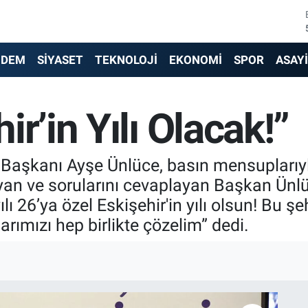
NDEM
SİYASET
TEKNOLOJİ
EKONOMİ
SPOR
ASAY
r’in Yılı Olacak!”
 Başkanı Ayşe Ünlüce, basın mensuplarıyla
ayan ve sorularını cevaplayan Başkan Ünl
lı 26’ya özel Eskişehir'in yılı olsun! Bu 
rımızı hep birlikte çözelim” dedi.