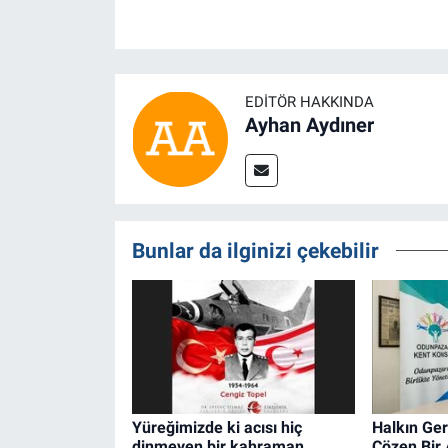
EDITÖR HAKKINDA
Ayhan Aydıner
Bunlar da ilginizi çekebilir
Yüreğimizde ki acısı hiç
Halkın Ger
dinmeyen bir kahraman
Çözen Bir 