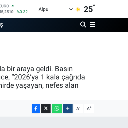
55,2510
%0.32
°
STERLİN
25
Alpu
64,4811
%0.38
GRAM ALTIN
6660.55
%0
İŞ
BİST100
13.779
%-14
BITCOIN
64.815,30
%-0.1
DOLAR
47,7436
%0.18
 bir araya geldi. Basın
üce, “2026’ya 1 kala çağrıda
şehirde yaşayan, nefes alan
-
+
A
A