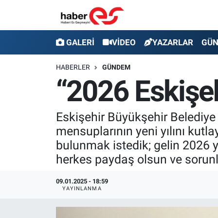
GALERİ
Eskişehir Nöbetçi Eczaneler
GALERİ
VİDEO
YAZARLAR
GÜ
VİDEO
Eskişehir Hava Durumu
HABERLER
GÜNDEM
“2026 Eskişehi
YAZARLAR
Eskişehir Trafik Yoğunluk Haritası
GÜNDEM
Süper Lig Puan Durumu ve Fikstür
Eskişehir Büyükşehir Belediye
mensuplarının yeni yılını kutl
SİYASET
Tüm Manşetler
bulunmak istedik; gelin 2026 yı
herkes paydaş olsun ve sorunla
TEKNOLOJİ
Son Dakika Haberleri
09.01.2025 - 18:59
EKONOMİ
Haber Arşivi
YAYINLANMA
SPOR