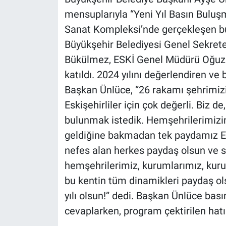
mensuplarıyla “Yeni Yıl Basın Buluşm
Sanat Kompleksi’nde gerçekleşen bu
Büyükşehir Belediyesi Genel Sekrete
Bükülmez, ESKİ Genel Müdürü Oğuz
katıldı. 2024 yılını değerlendiren v
Başkan Ünlüce, “26 rakamı şehrimiz
Eskişehirliler için çok değerli. Biz d
bulunmak istedik. Hemşehrilerimizin
geldiğine bakmadan tek paydamız Esk
nefes alan herkes paydaş olsun ve so
hemşehrilerimiz, kurumlarımız, kurul
bu kentin tüm dinamikleri paydaş olsu
yılı olsun!” dedi. Başkan Ünlüce bası
cevaplarken, program çektirilen hatı