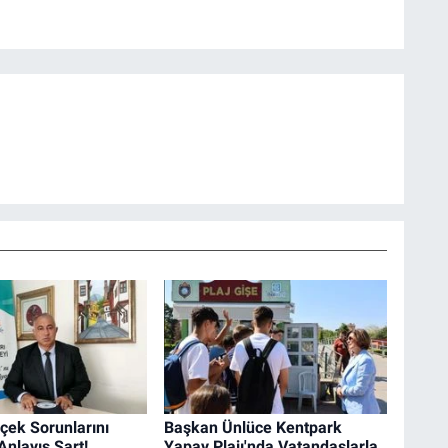
çek Sorunlarını
Başkan Ünlüce Kentpark
Anlayış Şart!
Yapay Plajı'nda Vatandaşlarla