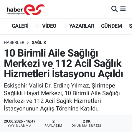
GALERİ
Eskişehir Nöbetçi Eczaneler
GALERİ
VİDEO
YAZARLAR
GÜNDEM
S
VİDEO
Eskişehir Hava Durumu
HABERLER
SAĞLIK
10 Birimli Aile Sağlığı
YAZARLAR
Eskişehir Trafik Yoğunluk Haritası
Merkezi ve 112 Acil Sağlık
GÜNDEM
Süper Lig Puan Durumu ve Fikstür
Hizmetleri İstasyonu Açıldı
SİYASET
Tüm Manşetler
Eskişehir Valisi Dr. Erdinç Yılmaz, Şirintepe
Sağlıklı Hayat Merkezi, 10 Birimli Aile Sağlığı
TEKNOLOJİ
Son Dakika Haberleri
Merkezi ve 112 Acil Sağlık Hizmetleri
İstasyonunun Açılış Törenine Katıldı.
EKONOMİ
Haber Arşivi
29.06.2026 - 16:47
2
2 DK
YAYINLANMA
PAYLAŞIM
OKUNMA SÜRESI
SPOR